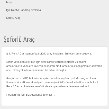
İletişim
Işık Rent A Car Araç Kiralama
Şoförlü Araç
Şoförlü Araç
Işık Rent A Car İstanbul’da şoförlü araç kiralama hizmetleri sunmaktayız.
Sizler veya konuklarınızı için özel olarak tecrübeli şoförler ve bakımlı
araçlarımızın yanı sıra lüks vip ekonomik sınıfı araçlarımızla taşımamız sektörde
öncü olma yolunda ilerlememizin bir adımı olmuştur.
Araçlarımızın 2011 bakımlarını aylar önceden yaptıran şoförlü araç kiralama
firmamız öncelik olarak müşteri memnuniyetini düşünmekle birlikte istanbul Işık
Rent A Car oto kiralama sektöründe kampanyalarına devam etmektedir.
Fiyatlarımız İçin Bizi Aramanız Yeterlidir…