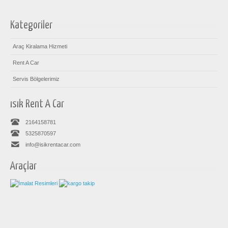
Kategoriler
Araç Kiralama Hizmeti
Rent A Car
Servis Bölgelerimiz
ısık Rent A Car
2164158781
5325870597
info@isikrentacar.com
Araçlar