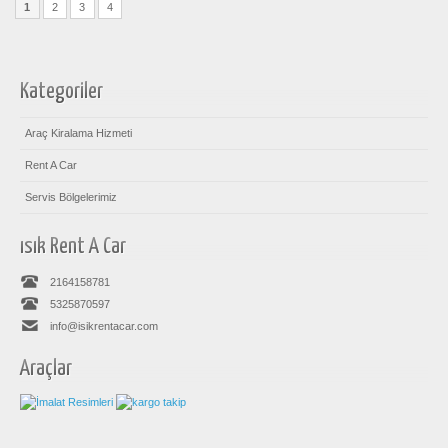
1
2
3
4
Kategoriler
Araç Kiralama Hizmeti
Rent A Car
Servis Bölgelerimiz
ısık Rent A Car
2164158781
5325870597
info@isikrentacar.com
Araçlar