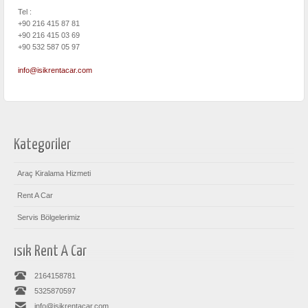
Tel :
+90 216 415 87 81
+90 216 415 03 69
+90 532 587 05 97
info@isikrentacar.com
Kategoriler
Araç Kiralama Hizmeti
Rent A Car
Servis Bölgelerimiz
ısık Rent A Car
2164158781
5325870597
info@isikrentacar.com