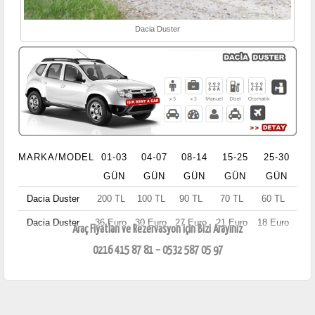
Dacia Duster
MARKA/MODEL
01-03
04-07
08-14
15-25
25-30
GÜN
GÜN
GÜN
GÜN
GÜN
Dacia Duster
200 TL
100 TL
90 TL
70 TL
60 TL
Dacia Duster
36 Euro
30 Euro
27 Euro
21 Euro
18 Euro
Araç Fiyatları ve Rezervasyon için Bizi Arayınız
0216 415 87 81 – 0532 587 05 97